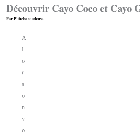
Découvrir Cayo Coco et Cayo 
Par
P'titebaroudeuse
A
l
o
r
s
o
n
v
o