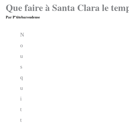
Que faire à Santa Clara le tem
Par
P'titebaroudeuse
N
o
u
s
q
u
i
t
t