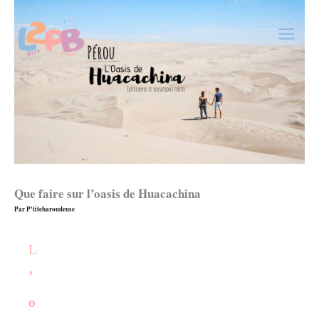
Aller
au
contenu
Que faire sur l’oasis de Huacachina
Par
P'titebaroudeuse
L
’
o