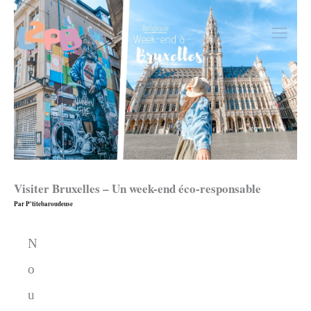
Aller
au
contenu
Visiter Bruxelles – Un week-end éco-responsable
Par
P'titebaroudeuse
N
o
u