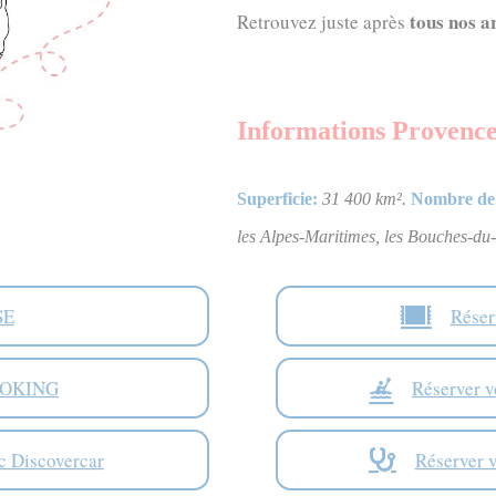
tous nos ar
Retrouvez juste après
Informations
Provence
Superficie:
31 400
km²
.
Nombre de 
les Alpes-Maritimes, les Bouches-du-
SE
Réser
OOKING
Réserver
c Discovercar
Réserver