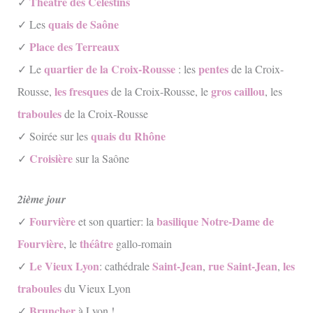
Théâtre des Célestins
✓
quais de Saône
✓ Les
Place des Terreaux
✓
quartier de la Croix-Rousse
pentes
✓ Le
: les
de la Croix-
les fresques
gros caillou
Rousse,
de la Croix-Rousse, le
, les
traboules
de la Croix-Rousse
quais du Rhône
✓ Soirée sur les
Croisière
✓
sur la Saône
2ième jour
Fourvière
basilique Notre-Dame de
✓
et son quartier: la
Fourvière
théâtre
, le
gallo-romain
Le Vieux Lyon
Saint-Jean
rue Saint-Jean
les
✓
: cathédrale
,
,
traboules
du Vieux Lyon
Bruncher
✓
à Lyon !