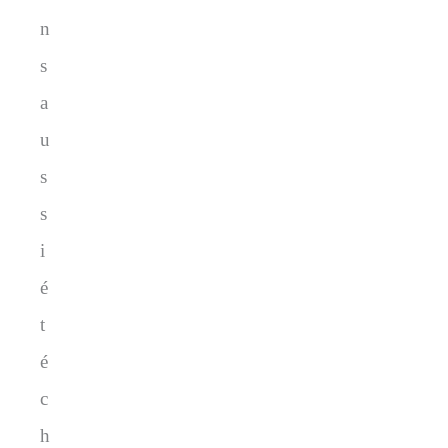
n
s
a
u
s
s
i
é
t
é
c
h