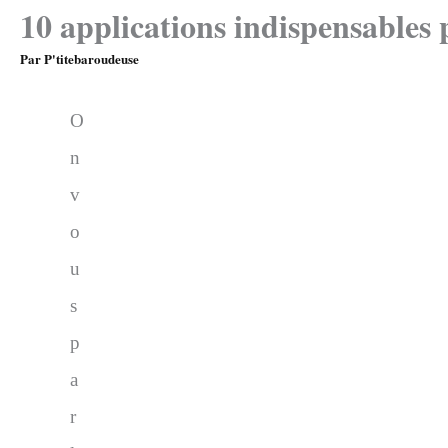
10 applications indispensables 
Par
P'titebaroudeuse
O
n
v
o
u
s
p
a
r