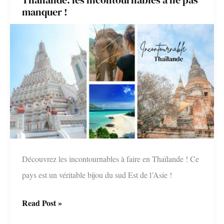
:
manquer !
le
guide
ultime
!
Découvrez les incontournables à faire en Thaïlande ! Ce
pays est un véritable bijou du sud Est de l’Asie !
Thaïlande:
Read Post »
les