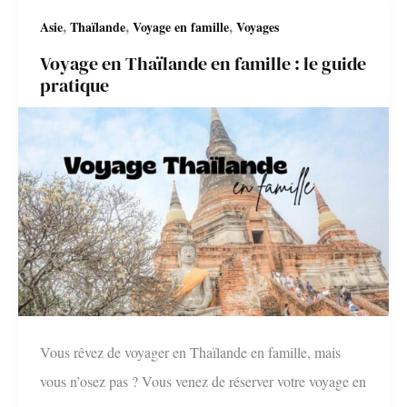
guide
,
,
,
Asie
Thaïlande
Voyage en famille
Voyages
pratique
Voyage en Thaïlande en famille : le guide
pour
pratique
avoir
internet
en
Thaïlande
Vous rêvez de voyager en Thaïlande en famille, mais
vous n’osez pas ? Vous venez de réserver votre voyage en