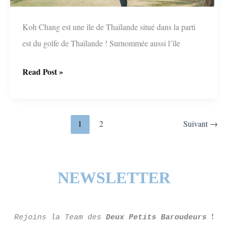
Koh Chang est une île de Thaïlande situé dans la parti
est du golfe de Thaïlande ! Surnommée aussi l’île
Les
Read Post »
deux
côtés
opposés
1
2
Suivant
→
de
Koh
Chang
NEWSLETTER
!
Rejoins la Team des
Deux Petits Baroudeurs