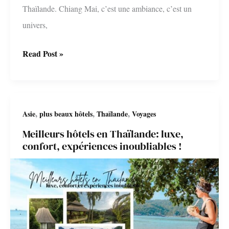
Thaïlande. Chiang Mai, c’est une ambiance, c’est un
univers,
Que
Read Post »
faire
à
Chiang
,
,
,
Asie
plus beaux hôtels
Thaïlande
Voyages
Mai
Meilleurs hôtels en Thaïlande: luxe,
?
confort, expériences inoubliables !
Les
incontournables
!