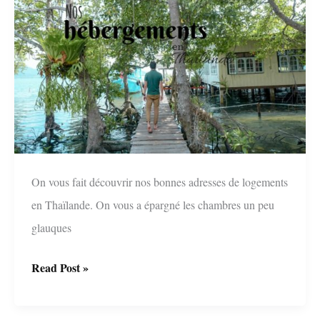
inoubliables
!
On vous fait découvrir nos bonnes adresses de logements
en Thaïlande. On vous a épargné les chambres un peu
glauques
Les
Read Post »
hébergements
en