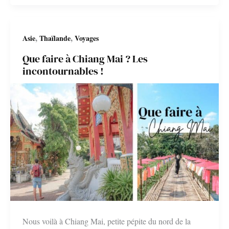
incontournables
à
,
,
Asie
Thaïlande
Voyages
ne
Que faire à Chiang Mai ? Les
pas
incontournables !
manquer
!
Nous voilà à Chiang Mai, petite pépite du nord de la