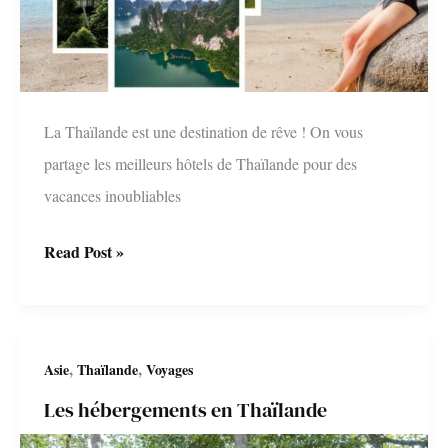
La Thaïlande est une destination de rêve ! On vous
partage les meilleurs hôtels de Thaïlande pour des
vacances inoubliables
Meilleurs
Read Post »
hôtels
en
Thaïlande:
,
,
Asie
Thaïlande
Voyages
luxe,
Les hébergements en Thaïlande
confort,
expériences