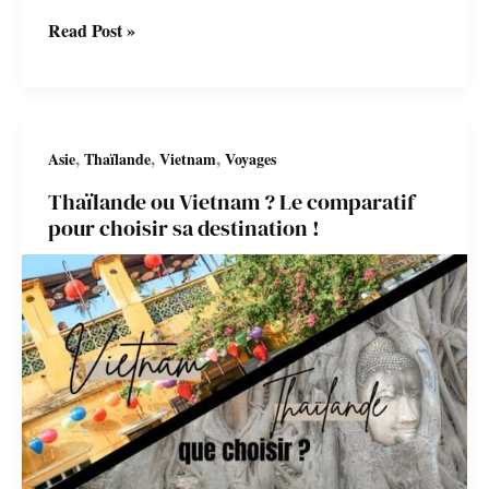
Voyage
Read Post »
en
Thaïlande
en
,
,
,
Asie
Thaïlande
Vietnam
Voyages
famille
Thaïlande ou Vietnam ? Le comparatif
:
pour choisir sa destination !
le
guide
pratique