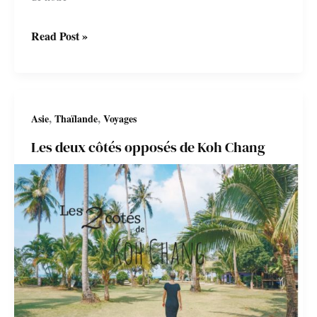
Bilan,
Read Post »
budget
et
itinéraire
,
,
Asie
Thaïlande
Voyages
Thaïlande
Les deux côtés opposés de Koh Chang