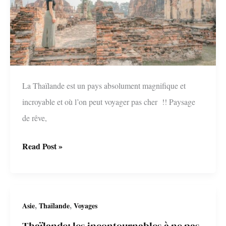
!
La Thaïlande est un pays absolument magnifique et
incroyable et où l’on peut voyager pas cher !! Paysage
de rêve,
Voyager
Read Post »
pas
cher
en
,
,
Asie
Thaïlande
Voyages
Thaïlande
Thaïlande: les incontournables à ne pas