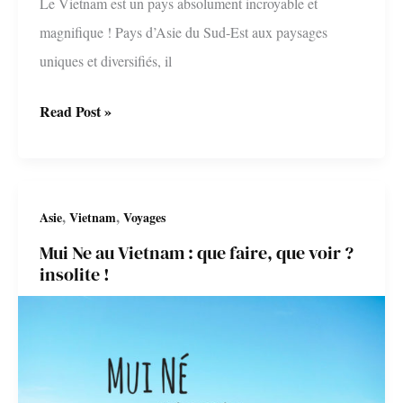
Le Vietnam est un pays absolument incroyable et
magnifique ! Pays d’Asie du Sud-Est aux paysages
uniques et diversifiés, il
Voyager
Read Post »
au
Vietnam
avec
,
,
Asie
Vietnam
Voyages
un
Mui Ne au Vietnam : que faire, que voir ?
petit
insolite !
budget
:
conseils
et
bons