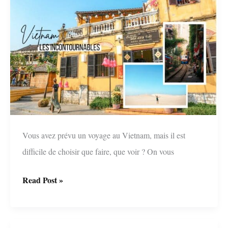
que
voir
?
insolite
!
Vous avez prévu un voyage au Vietnam, mais il est
difficile de choisir que faire, que voir ? On vous
Vietnam:
Read Post »
les
incontournables