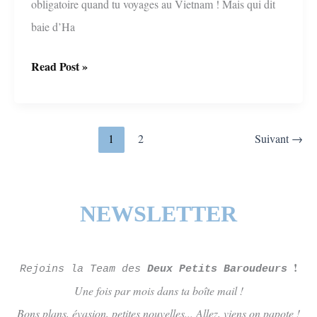
obligatoire quand tu voyages au Vietnam ! Mais qui dit
baie d’Ha
Cat
Read Post »
ba
et
sa
1
2
Suivant
→
baie
de
Lan
NEWSLETTER
Ha,
petite
!
soeur
Rejoins la Team des
Deux Petits Baroudeurs
Une fois par mois dans ta boîte mail !
de
Bons plans, évasion, petites nouvelles... Allez, viens on papote !
la