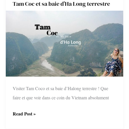
Tam Coc et sa baie d’Ha Long terrestre
et
ses
alentours
Visiter Tam Coco et sa baie d’Halong terrestre ! Que
faire et que voir dans ce coin du Vietnam absolument
Tam
Read Post »
Coc