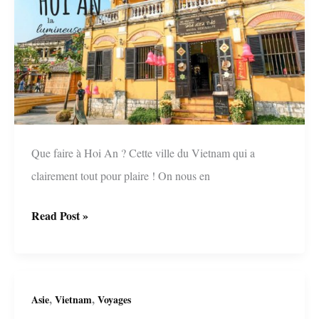
Que faire à Hoi An ? Cette ville du Vietnam qui a
clairement tout pour plaire ! On nous en
La
Read Post »
beauté
de
Hoi
,
,
Asie
Vietnam
Voyages
An