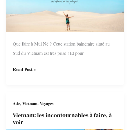
plans
Que faire à Mui Né ? Cette station balnéraire situé au
Sud du Vietnam est très prisé ! Et pour
Mui
Read Post »
Ne
au
Vietnam
,
,
Asie
Vietnam
Voyages
:
Vietnam: les incontournables à faire, à
que
voir
faire,