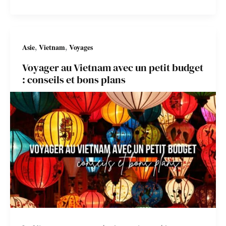
ou
Vietnam
?
,
,
Asie
Vietnam
Voyages
Le
Voyager au Vietnam avec un petit budget
comparatif
: conseils et bons plans
pour
choisir
sa
destination
!