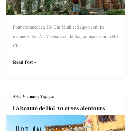
Pour commencer, Ho Chi Minh et Saigon sont les
mêmes villes. Au Vietnam on dit Saigon mais le nom Ho
Chi
Que
Read Post »
faire
à
Ho
,
,
Asie
Vietnam
Voyages
Chi
La beauté de Hoi An et ses alentours
Minh