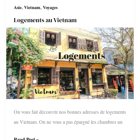
à
,
,
Asie
Vietnam
Voyages
faire,
Logements au Vietnam
à
voir
On vous fait découvrir nos bonnes adresses de logements
au Vietnam. On ne vous a pas épargné les chambres un
Logements
Read Post »