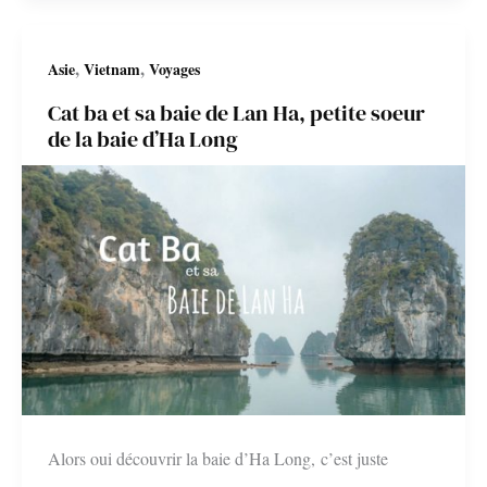
et
sa
,
,
Asie
Vietnam
Voyages
baie
Cat ba et sa baie de Lan Ha, petite soeur
d’Ha
de la baie d’Ha Long
Long
terrestre
Alors oui découvrir la baie d’Ha Long, c’est juste