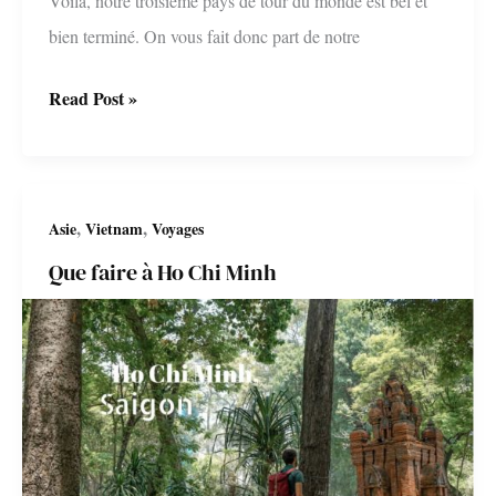
Voilà, notre troisième pays de tour du monde est bel et
bien terminé. On vous fait donc part de notre
Bilan,
Read Post »
Itinéraire
et
Budget
,
,
Asie
Vietnam
Voyages
au
Que faire à Ho Chi Minh
Vietnam