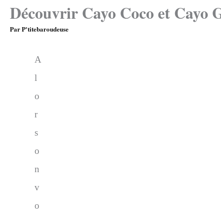
Découvrir Cayo Coco et Cayo 
Par
P'titebaroudeuse
A
l
o
r
s
o
n
v
o