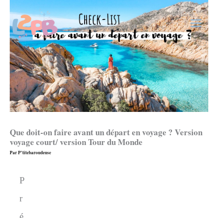
Aller
au
contenu
Que doit-on faire avant un départ en voyage ? Version
voyage court/ version Tour du Monde
Par
P'titebaroudeuse
P
r
é