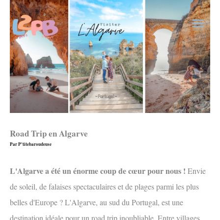
Aller
au
contenu
Road Trip en Algarve
Par
P'titebaroudeuse
L'Algarve a été un énorme coup de cœur pour nous !
Envie
de soleil, de falaises spectaculaires et de plages parmi les plus
belles d'Europe ? L'Algarve, au sud du Portugal, est une
destination idéale pour un road trip inoubliable. Entre villages