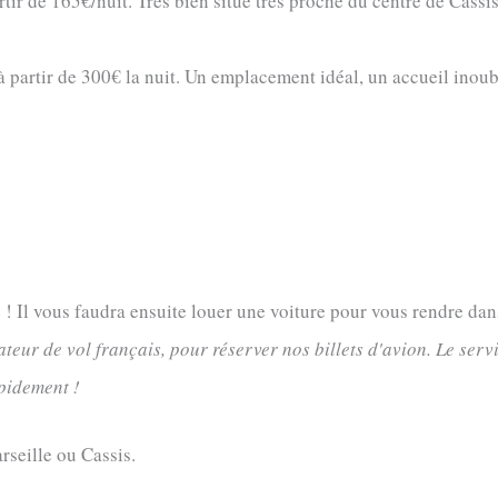
partir de 165€/nuit. Très bien situé très proche du centre de Cassi
à partir de 300€ la nuit. Un emplacement idéal, un accueil inoub
 ! Il vous faudra ensuite louer une voiture pour vous rendre dan
teur de vol français, pour réserver nos billets d'avion. Le servi
apidement !
rseille ou Cassis.