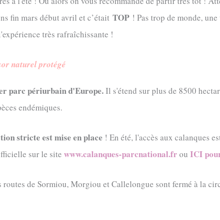
s à l'été ! Ou alors on vous recommande de partir très tôt ! Atten
TOP
ns fin mars début avril et c’était
! Pas trop de monde, une 
'expérience très rafraîchissante !
sor naturel protégé
ier parc périurbain d'Europe.
Il s'étend sur plus de 8500 hectar
spèces endémiques.
ion stricte est mise en place
! En été, l'accès aux calanques e
www.calanques-parcnational.fr
ICI pour
icielle sur le site
ou
 routes de Sormiou, Morgiou et Callelongue sont fermé à la circ