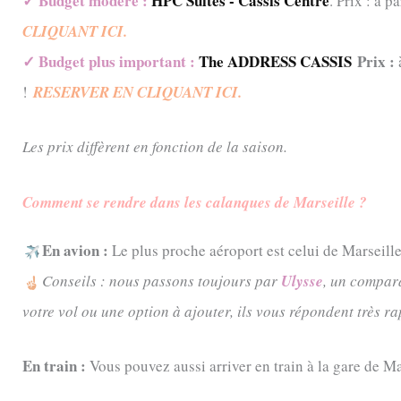
✓ Budget modéré :
HPC Suites - Cassis Centre
. Prix : à 
CLIQUANT ICI.
✓ Budget plus im
portant :
The ADDRESS CASSIS
Prix :
!
RESERVER EN CLIQUANT ICI.
Les prix diffèrent en fonction de la saison.
Comment se rendre dans les calanques de Marseille ?
En avion :
Le plus proche aéroport est celui de Marseille
Conseils : nous passons toujours par
Ulysse
, un compara
votre vol ou une option à ajouter, ils vous répondent très r
En train :
Vous pouvez aussi arriver en train à la gare de Ma