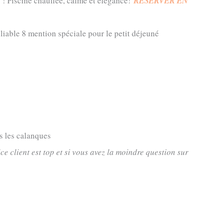
s ! Piscine chauffée, calme et élégance!
RESERVER EN
liable 8 mention spéciale pour le petit déjeuné
s les calanques
ce client est top et si vous avez la moindre question sur