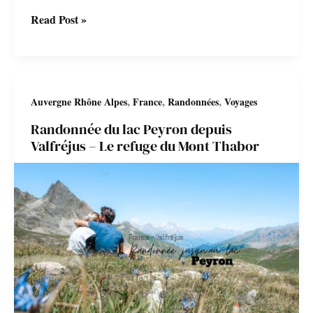
Randonnée
Read Post »
dans
le
massif
,
,
,
Auvergne Rhône Alpes
France
Randonnées
Voyages
des
Randonnée du lac Peyron depuis
Bauges
Valfréjus – Le refuge du Mont Thabor
–
Le
Mont
Colombier