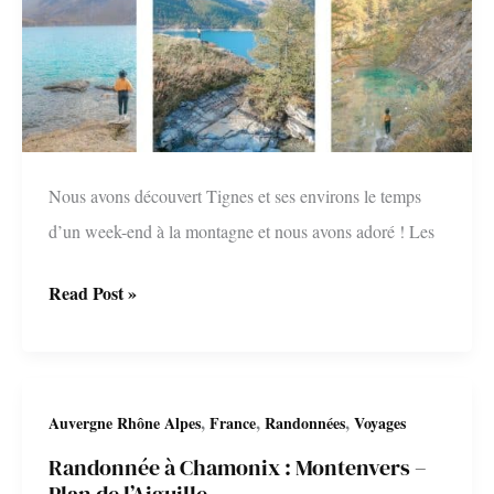
du
Mont
Thabor
Nous avons découvert Tignes et ses environs le temps
d’un week-end à la montagne et nous avons adoré ! Les
Un
Read Post »
Week-
End
Randonnées
,
,
,
Auvergne Rhône Alpes
France
Randonnées
Voyages
à
Randonnée à Chamonix : Montenvers –
Tignes
Plan de l’Aiguille