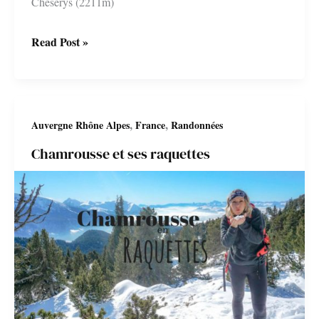
Cheserys (2211m)
Randonnée
Read Post »
au
Lac
Blanc
,
,
Auvergne Rhône Alpes
France
Randonnées
à
Chamrousse et ses raquettes
Chamonix