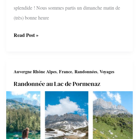
splendide ! Nous sommes partis un dimanche matin de
(très) bonne heure
Randonnées
Read Post »
au
lac
Guichard
,
,
,
Auvergne Rhône Alpes
France
Randonnées
Voyages
et
Randonnée au Lac de Pormenaz
au
refuge
d’la
Croë