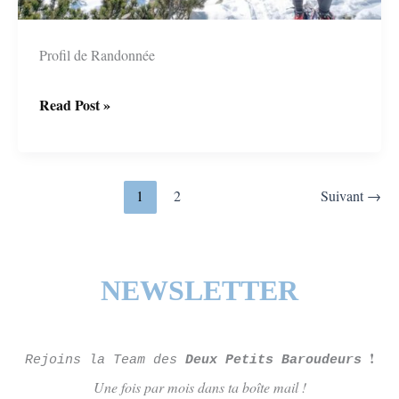
Profil de Randonnée
Chamrousse
Read Post »
et
ses
raquettes
1
2
Suivant
→
NEWSLETTER
!
Rejoins la Team des
Deux Petits Baroudeurs
Une fois par mois dans ta boîte mail !