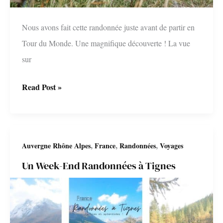
Nous avons fait cette randonnée juste avant de partir en
Tour du Monde. Une magnifique découverte ! La vue
sur
Randonnée
Read Post »
du
lac
Peyron
,
,
,
Auvergne Rhône Alpes
France
Randonnées
Voyages
depuis
Un Week-End Randonnées à Tignes
Valfréjus
–
Le
refuge