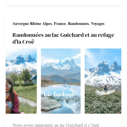
Chamonix
:
,
,
,
Auvergne Rhône Alpes
France
Randonnées
Voyages
Montenvers
Randonnées au lac Guichard et au refuge
–
d’la Croë
Plan
de
l’Aiguille
Nous avons randonnée au lac Guichard et c’était