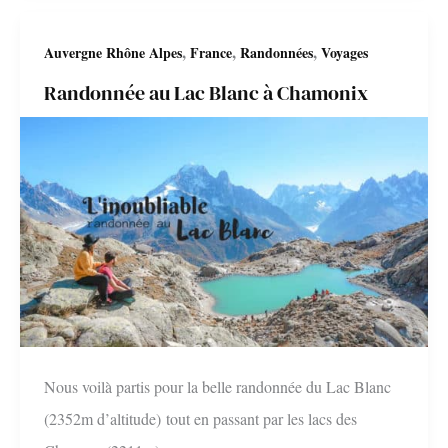
produits
,
,
,
Auvergne Rhône Alpes
France
Randonnées
Voyages
trailrunning
Randonnée au Lac Blanc à Chamonix
éco-
responsables
Nous voilà partis pour la belle randonnée du Lac Blanc
(2352m d’altitude) tout en passant par les lacs des