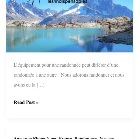
L’équipement pour une randonnée peut différer d’une
randonnée à une autre ! Nous adorons randonner et nous
avons eu la […]
L’équipement
Read Post »
randonnée
:
les
,
,
,
Auvergne Rhône Alpes
France
Randonnées
Voyages