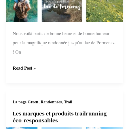
Nous voilà partis de bonne heure et de bonne humeur
pour la magnifique randonnée jusqu’au lac de Pormenaz
! On
Randonnée
Read Post »
au
Lac
de
,
,
La page Green
Randonnées
Trail
Pormenaz
Les marques et produits trailrunning
éco-responsables